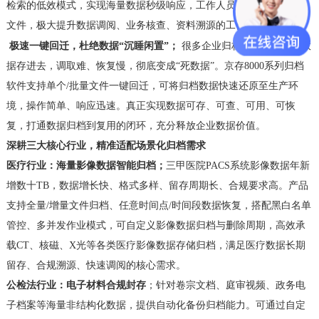
检索的低效模式，实现海量数据秒级响应，工作人员可快速定位目标
文件，极大提升数据调阅、业务核查、资料溯源的工作效率。
极速一键回迁，杜绝数据
“沉睡闲置”
；
很多企业归档最大的难题：数
据存进去，调取难、恢复慢，彻底变成
“死数据”。京存8000系列归档
软件支持单个/批量文件一键回迁，可将归档数据快速还原至生产环
境，操作简单、响应迅速。真正实现数据可存、可查、可用、可恢
复，打通数据归档到复用的闭环，充分释放企业数据价值。
深耕三大核心行业，精准适配场景化归档需求
医疗行业：海量影像数据智能归档
；
三甲医院
PACS系统影像数据年新
增数十TB，数据增长快、格式多样、留存周期长、合规要求高。产品
支持全量/增量文件归档、任意时间点/时间段数据恢复，搭配黑白名单
管控、多并发作业模式，可自定义影像数据归档与删除周期，高效承
载CT、核磁、X光等各类医疗影像数据存储归档，满足医疗数据长期
留存、合规溯源、快速调阅的核心需求。
公检法行业：电子材料合规封存
；
针对卷宗文档、庭审视频、政务电
子档案等海量非结构化数据，提供自动化备份归档能力。可通过自定