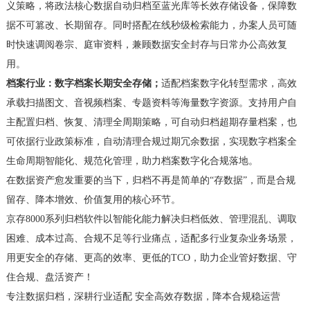
义策略，将政法核心数据自动归档至蓝光库等长效存储设备，保障数
据不可篡改、长期留存。同时搭配在线秒级检索能力，办案人员可随
时快速调阅卷宗、庭审资料，兼顾数据安全封存与日常办公高效复
用。
档案行业：数字档案长期安全存储
；
适配档案数字化转型需求，高效
承载扫描图文、音视频档案、专题资料等海量数字资源。支持用户自
主配置归档、恢复、清理全周期策略，可自动归档超期存量档案，也
可依据行业政策标准，自动清理合规过期冗余数据，实现数字档案全
生命周期智能化、规范化管理，助力档案数字化合规落地。
在数据资产愈发重要的当下，归档不再是简单的
“存数据”，而是合规
留存、降本增效、价值复用的核心环节。
京存
8000系列归档软件以智能化能力解决归档低效、管理混乱、调取
困难、成本过高、合规不足等行业痛点，适配多行业复杂业务场景，
用更安全的存储、更高的效率、更低的TCO，助力企业管好数据、守
住合规、盘活资产！
专注数据归档，深耕行业适配
安全高效存数据，降本合规稳运营