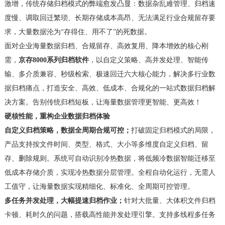
激增，传统存储归档模式的弊端愈发凸显：数据杂乱难管理、归档速
度慢、调取回迁繁琐、长期存储成本高昂、无法满足行业合规留存要
求，大量数据沦为
“存得住、用不了”的死数据。
面对企业海量数据归档、合规留存、高效复用、降本增效的核心刚
需，
京存
8000系列归档软件
，以自定义策略、高并发处理、智能传
输、多介质兼容、秒级检索、极速回迁六大核心能力，解决多行业数
据归档痛点，打造安全、高效、低成本、合规化的一站式数据归档解
决方案。告别传统归档短板，让海量数据管理更智能、更高效！
硬核
性能
，重构企业数据归档体验
自定义归档策略，数据全周期合规可控
；
打破固定归档模式的局限，
产品支持按文件时间、类型、格式、大小等多维度自定义归档、留
存、删除规则。系统可自动识别冷热数据，将低频冷数据智能迁移至
低成本存储介质，实现冷热数据分层管理。全程自动化运行，无需人
工值守，让海量数据实现精细化、标准化、全周期可控管理。
多任务并发处理，大幅提速归档作业
；
针对大批量、大体积文件归档
卡顿、耗时久的问题，搭载高性能并发处理引擎。支持多线程多任务