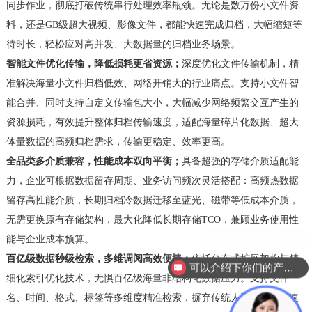
同步作业，彻底打破传统串行处理效率瓶颈。无论是数万份小文件资
料，还是
GB级超大视频、影像文件，都能快速完成归档，大幅缩短等
待时长，轻松应对高并发、大数据量的归档业务场景。
智能文件优化传输，降低损耗更省资源
；
深度优化文件传输机制，精
准解决海量小文件归档低效、网络开销大的行业痛点。支持小文件智
能合并、同时支持自定义传输包大小，大幅减少网络频繁交互产生的
资源损耗，有效提升整体归档传输速度，适配海量碎片化数据、超大
体量数据的高频归档需求，传输更稳定、效率更高。
全品类多介质兼容，性能成本双向平衡
；
具备超强的存储介质适配能
力
，
企业可根据数据留存周期、业务访问频次灵活搭配：高频热数据
留存高性能介质，长期归档冷数据迁移至蓝光、磁带等低成本介质，
无需更换原有存储架构，最大化降低长期存储
TCO，兼顾业务使用性
能与企业成本预算。
百亿级数据秒级检索，多维调阅高效便捷
；
依托分布式扩展架构与精
可以介绍下你们的产品么
细化索引优化技术，无惧百亿级海量非结构化数据压力。支持文件
名、时间、格式、标签等多维度精准检索，摒弃传统人工筛查、慢速